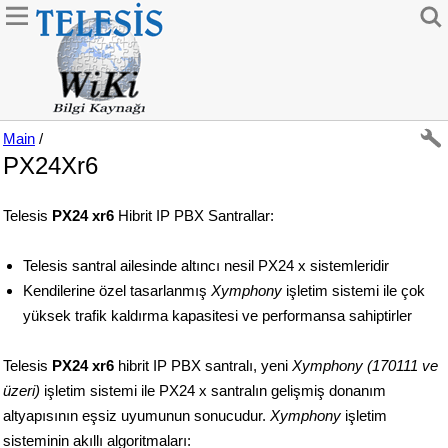
Main
/
PX24Xr6
Telesis
PX24 xr6
Hibrit IP PBX Santrallar:
Telesis santral ailesinde altıncı nesil PX24 x sistemleridir
Kendilerine özel tasarlanmış
Xymphony
işletim sistemi ile çok
yüksek trafik kaldırma kapasitesi ve performansa sahiptirler
Telesis
PX24 xr6
hibrit IP PBX santralı, yeni
Xymphony (170111 ve
üzeri)
işletim sistemi ile PX24 x santralın gelişmiş donanım
altyapısının eşsiz uyumunun sonucudur.
Xymphony
işletim
sisteminin akıllı algoritmaları: