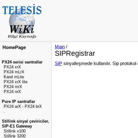
Main
/
HomePage
SIPRegistrar
PX24 serisi santrallar
SIP
sinyalleşmede kullanılır. Sip protokol 
PX24 xrX
PX24 mLrX
Karel mLite
PX24 xrX lite
PX24 mrX
PX24 nrX
Pure IP santrallar
PX24 arX - PX24 brX
.
Stillink sinyal çeviriciler,
SIP-E1 Gateway
Stillink x100
Stillink 3200