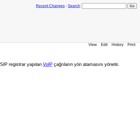
Recent Changes
-
Search
:
View
Edit
History
Print
e SIP registrar yapılan
VoIP
çağrıların yön atamasını yönetir.