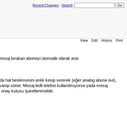
Recent Changes
-
Search
:
View
Edit
History
Print
mesaj bırakan aboneyi otomatik olarak arar.
 yada hat beslemesini anlık kesip vererek (eğer analog abone ise),
i yanıp söner. Mesaj ledli telefon kullanılmıyorsa yada mesaj
onay kutusu işaretlenmelidir.