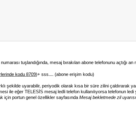
numarası tuşlandığında, mesaj bırakılan abone telefonunu açtığı an 
rlerinde kodu 8709
)+ sss.... (abone erişim kodu)
klı şekilde uyarabilir, periyodik olarak kısa bir süre zilini çaldırarak
lmesi ile eğer TELESİS mesaj ledli telefon kullanılıyorsa telefonun led
ak için portun genel özellikler sayfasında
Mesaj bekletmede zil uyarısı