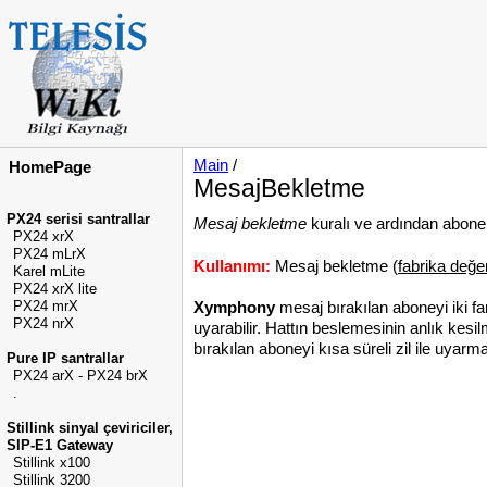
Main
/
HomePage
MesajBekletme
PX24 serisi santrallar
Mesaj bekletme
kuralı ve ardından abone 
PX24 xrX
PX24 mLrX
Kullanımı:
Mesaj bekletme (
fabrika değe
Karel mLite
PX24 xrX lite
Xymphony
mesaj bırakılan aboneyi iki far
PX24 mrX
PX24 nrX
uyarabilir. Hattın beslemesinin anlık kesi
bırakılan aboneyi kısa süreli zil ile uyarm
Pure IP santrallar
PX24 arX - PX24 brX
.
Stillink sinyal çeviriciler,
SIP-E1 Gateway
Stillink x100
Stillink 3200