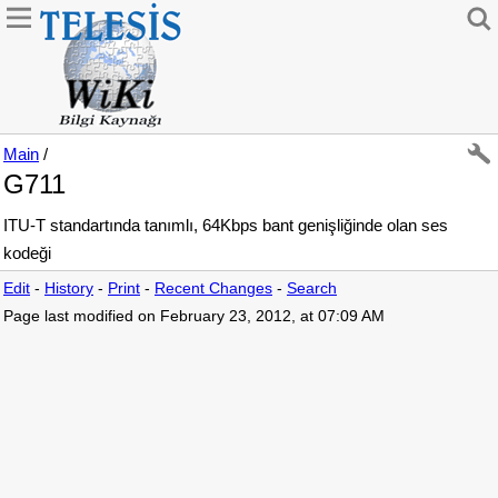
Main
/
G711
ITU-T standartında tanımlı, 64Kbps bant genişliğinde olan ses
kodeği
Edit
-
History
-
Print
-
Recent Changes
-
Search
Page last modified on February 23, 2012, at 07:09 AM