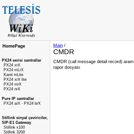
Main
/
HomePage
CMDR
PX24 serisi santrallar
CMDR (call message detail record) arama De
PX24 xrX
rapor dosyası
PX24 mLrX
Karel mLite
PX24 xrX lite
PX24 mrX
PX24 nrX
Pure IP santrallar
PX24 arX - PX24 brX
.
Stillink sinyal çeviriciler,
SIP-E1 Gateway
Stillink x100
Stillink 3200