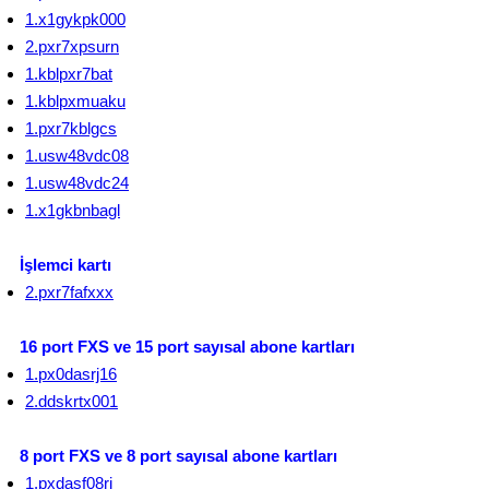
1.x1gykpk000
2.pxr7xpsurn
1.kblpxr7bat
1.kblpxmuaku
1.pxr7kblgcs
1.usw48vdc08
1.usw48vdc24
1.x1gkbnbagl
İşlemci kartı
2.pxr7fafxxx
16 port FXS ve 15 port sayısal abone kartları
1.px0dasrj16
2.ddskrtx001
8 port FXS ve 8 port sayısal abone kartları
1.pxdasf08rj