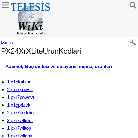
Main
/
PX24XrXLiteUrunKodlari
Kabinet, Güç ünitesi ve opsiyonel montaj ürünleri
1.x1gkabinet
2.pxr7powslf
1.pxr7powcvr
1.x1gprizeki
2.pxr7urnkbn
2.pxr7wllmnt
1.pxr7wlltop
1.pxr7wllonk