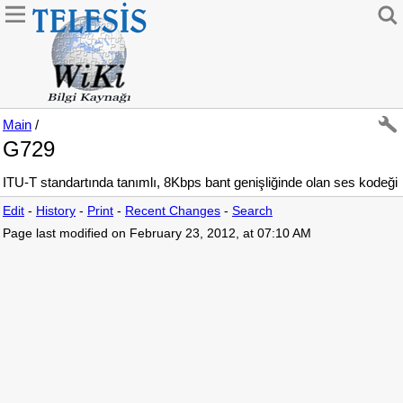
Main
/
G729
ITU-T standartında tanımlı, 8Kbps bant genişliğinde olan ses kodeği
Edit
-
History
-
Print
-
Recent Changes
-
Search
Page last modified on February 23, 2012, at 07:10 AM